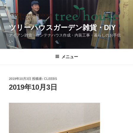
コ
ン
テ
ン
ツリーハウスガーデン雑貨・DIY
ツ
アイアン雑貨・コンテナハウス作成・内装工事・暮らしのお手伝
へ
い
ス
キ
メニュー
ッ
プ
投
2019年10月3日
投稿者:
CLEEBS
稿
2019年10月3日
日: