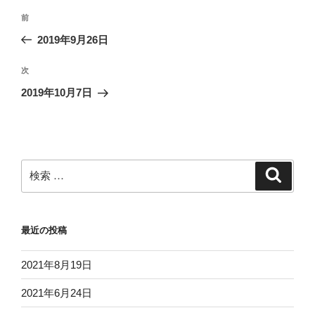
投
過
前
稿
去
2019年9月26日
ナ
の
ビ
投
次
次
稿
ゲ
の
2019年10月7日
投
ー
稿
シ
ョ
ン
検
検
索
索:
最近の投稿
2021年8月19日
2021年6月24日