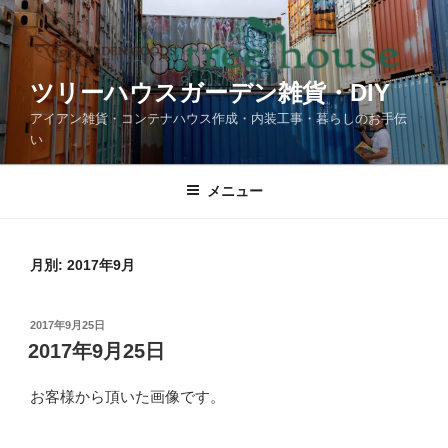
コ
ン
テ
ン
ツリーハウスガーデン雑貨・DIY
ツ
アイアン雑貨・コンテナハウス作成・内装工事・暮らしのお手伝
へ
い
ス
キ
メニュー
ッ
プ
月別: 2017年9月
投
2017年9月25日
稿
2017年9月25日
日:
お客様から頂いた画像です。