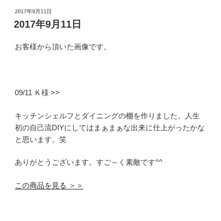
投
2017年9月11日
稿
2017年9月11日
日:
お客様から頂いた画像です。
09/11 Ｋ様 >>
キッチンシェルフとダイニングの棚を作りました。人生
初の自己流DIYにしてはまぁまぁな出来に仕上がったかな
と思います。笑
ありがとうございます。すご～く素敵です^^
この商品を見る ＞＞