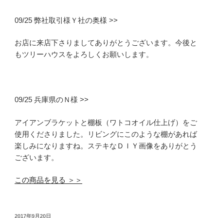
09/25 弊社取引様Ｙ社の奥様 >>
お店に来店下さりましてありがとうございます。今後と
もツリーハウスをよろしくお願いします。
09/25 兵庫県のＮ様 >>
アイアンブラケットと棚板（ワトコオイル仕上げ）をご
使用くださりました。リビングにこのような棚があれば
楽しみになりますね。ステキなＤＩＹ画像をありがとう
ございます。
この商品を見る ＞＞
投
2017年9月20日