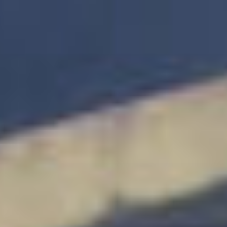
コ
ン
テ
ン
ツ
へ
ス
キ
ッ
プ